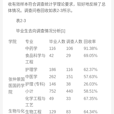
收有效样本符合调查统计学理论要求，较好地反映了总
体情况。调查问卷回收如表2-3所示。
表2-3
毕业生去向调查情况分析[1]
学院
专业
毕业人数
调查人数
回收率
中药学
116
106
91.38%
食品科学与
42
29
69.05%
工程
护理学
186
116
62.37%
中医学
262
151
57.63%
张仲景国
护理 (专科)
146
38
26.03%
医国药学
小计
752
440
58.51%
院
化学工程与
49
33
67.35%
工艺
生物与化
生物工程
129
83
64.34%