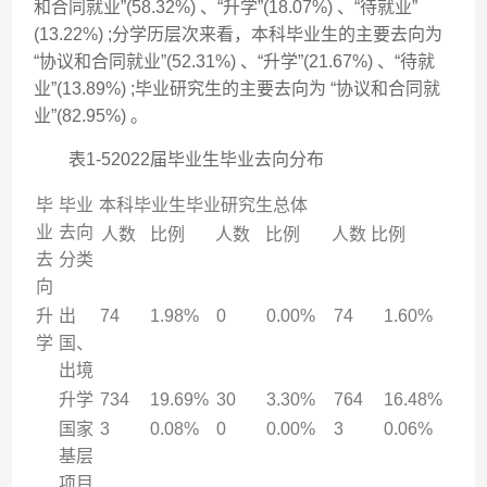
和合同就业”(58.32%) 、“升学”(18.07%) 、“待就业”
(13.22%) ;分学历层次来看，本科毕业生的主要去向为
“协议和合同就业”(52.31%) 、“升学”(21.67%) 、“待就
业”(13.89%) ;毕业研究生的主要去向为 “协议和合同就
业”(82.95%) 。
表1-52022届毕业生毕业去向分布
毕
毕业
本科毕业生毕业研究生总体
业
去向
人数
比例
人数
比例
人数 比例
去
分类
向
升
出
74
1.98%
0
0.00%
74
1.60%
学
国、
出境
升学
734
19.69%
30
3.30%
764
16.48%
国家
3
0.08%
0
0.00%
3
0.06%
基层
项目